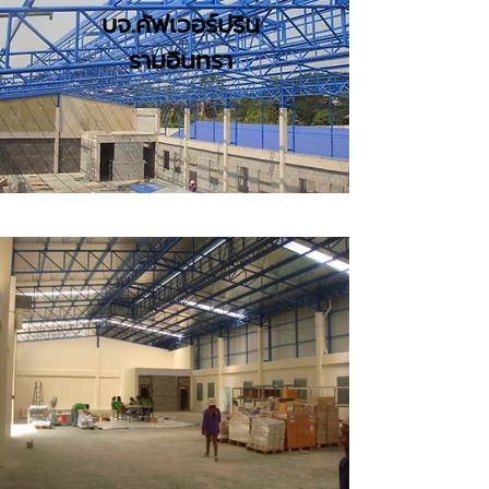
บจ.คัฟเวอร์ปริน
รามอินทรา