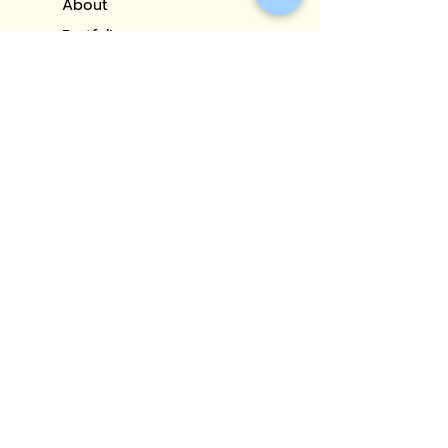
About
Portfolio
Our Services
Blog
Contact
CONTACT
Address: 29 Borommaratchachonnani Road, Chim Phli Sub-
district, Taling Chan District, Bangkok 10170(Next to