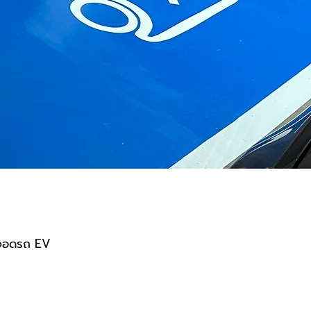
งจอดรถ EV