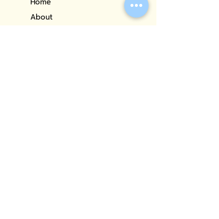
Home
About
Portfolio
Our Services
Blog
Contact
CONTACT