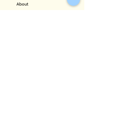
About
Portfolio
Our Services
Blog
Contact
CONTACT
Address: 29 Borommaratchachonnani Road, Chim Phli Sub-