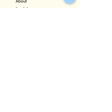
About
Portfolio
Our Services
Blog
Contact
CONTACT
Address: 29 Borommaratchachonnani Road, Chim Phli Sub-
district, Taling Chan District, Bangkok 10170(Next to